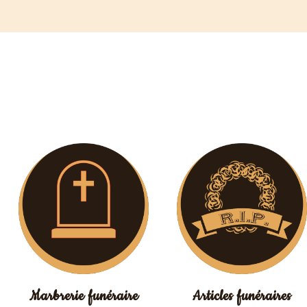
Marbrerie funéraire
Articles funéraires