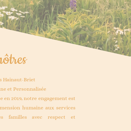
nôtres
 Hainaut-Briet
e et Personnalisée
ce en 2019, notre engagement est
imension humaine aux services
es familles avec respect et