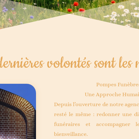
ernières volontés sont les 
Pompes Funèbres
Une Approche Humain
Depuis l’ouverture de notre agen
resté le même : redonner une d
funéraires et accompagner l
bienveillance.