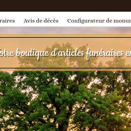
raires
Avis de décès
Configurateur de monu
tre boutique d'articles funéraires e