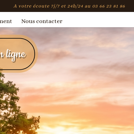
A votre écoute 7j/7 et 24h/24 au 03 66 23 81 86
ment
Nous contacter
n ligne