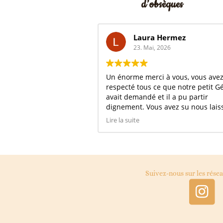
d’obsèques
Laura Hermez
Laura 
23. Mai, 2026
23. Mai,
Un énorme merci à vous, vous avez
Très bien accue
respecté tous ce que notre petit Gégé
suite aux décès
avait demandé et il a pu partir
occupé de tous i
dignement. Vous avez su nous laisser le
se que l'on sou
temps de nous receuillir tout en nous
Humain et chaleureux. Je l
Lire la suite
Lire la suite
accompagnant tous le long des
a 1000 pourssan
cérémonies et étapes de cette journée de
deuil.
Je vous recommande a 100%
Suivez-nous sur les rése